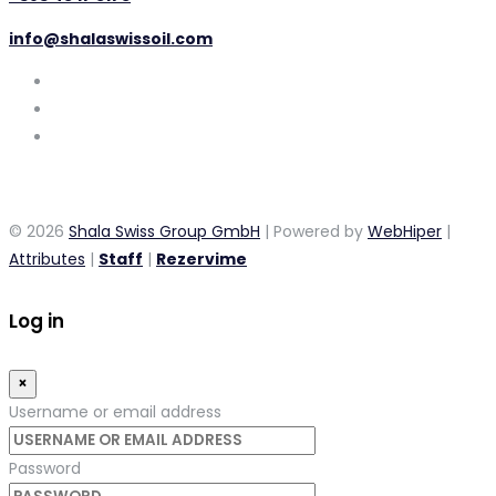
info@shalaswissoil.com
© 2026
Shala Swiss Group GmbH
| Powered by
WebHiper
|
Attributes
|
Staff
|
Rezervime
Log in
×
Username or email address
Password