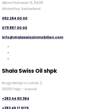
Albrechtstrasse 13, 8406
Winterthur Switzerland
052 264 00 00
079 887 00 00
info@shalaswissimmobilien.com
Shala Swiss Oil shpk
Rruga Beteja e Loxhës 2,
30000 Pejë – Kosovë
+383 44 611 364
+383 45 17 5175