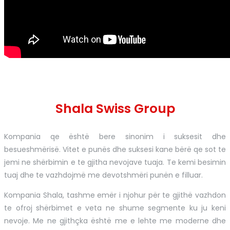
Shala Swiss Group
Kompania qe është bere sinonim i suksesit dhe
besueshmërisë. Vitet e punës dhe suksesi kane bërë qe sot te
jemi ne shërbimin e te gjitha nevojave tuaja. Te kemi besimin
tuaj dhe te vazhdojmë me devotshmëri punën e filluar.
Kompania Shala, tashme emër i njohur për te gjithë vazhdon
te ofroj shërbimet e veta ne shume segmente ku ju keni
nevoje. Me ne gjithçka është me e lehte me moderne dhe