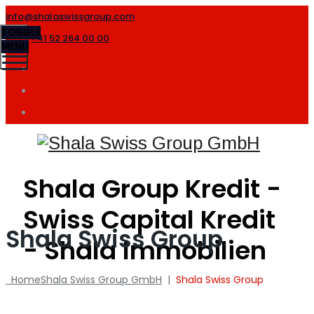
info@shalaswissgroup.com
TOGGLE
+41 52 264 00 00
MENU
Shala Group Kredit -
Swiss Capital Kredit
Shala Swiss Group
- Shala Immobilien
Home
Shala Swiss Group GmbH
|
Shala Swiss Group