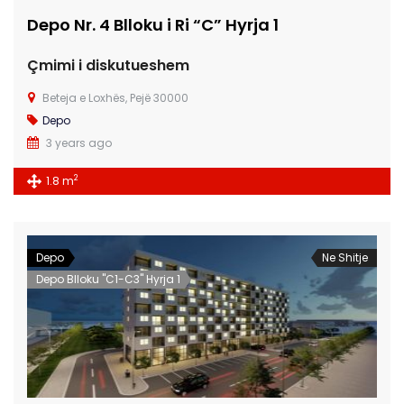
Depo Nr. 4 Blloku i Ri “C” Hyrja 1
Çmimi i diskutueshem
Beteja e Loxhës, Pejë 30000
Depo
3 years ago
2
1.8 m
Depo
Ne Shitje
Depo Blloku "C1-C3" Hyrja 1