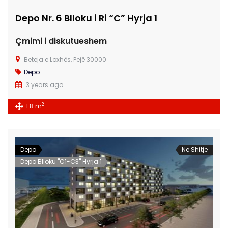
Depo Nr. 6 Blloku i Ri “C” Hyrja 1
Çmimi i diskutueshem
Beteja e Loxhës, Pejë 30000
Depo
3 years ago
2
1.8 m
Depo
Ne Shitje
Depo Blloku "C1-C3" Hyrja 1