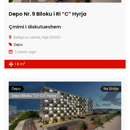
Depo Nr. 9 Blloku i Ri “C” Hyrja
Çmimi i diskutueshem
Beteja e Loxhës, Pejë 30000
Depo
3 years ago
2
1.8 m
Depo
Ne Shitje
Depo Blloku "C1-C3" Hyrja 1