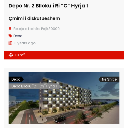
Depo Nr. 2 Blloku i Ri “C” Hyrja 1
Çmimi i diskutueshem
Beteja e Loxhës, Pejë 30000
Depo
3 years ago
2
1.8 m
Depo
Ne Shitje
Depo Blloku "C1-C3" Hyrja 1