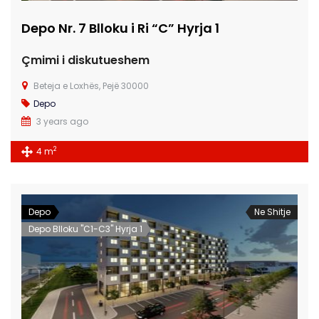
Depo Nr. 7 Blloku i Ri “C” Hyrja 1
Çmimi i diskutueshem
Beteja e Loxhës, Pejë 30000
Depo
3 years ago
2
4 m
Depo
Ne Shitje
Depo Blloku "C1-C3" Hyrja 1