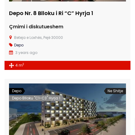
Depo Nr. 8 Blloku i Ri “C” Hyrja 1
Çmimi i diskutueshem
Beteja e Loxhës, Pejë 30000
Depo
3 years ago
2
4 m
Depo
Ne Shitje
Depo Blloku "C1-C3" Hyrja 1