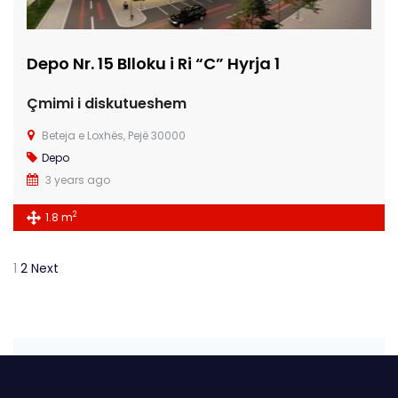
Depo Nr. 15 Blloku i Ri “C” Hyrja 1
Çmimi i diskutueshem
Beteja e Loxhës, Pejë 30000
Depo
3 years ago
2
1.8 m
1
2
Next