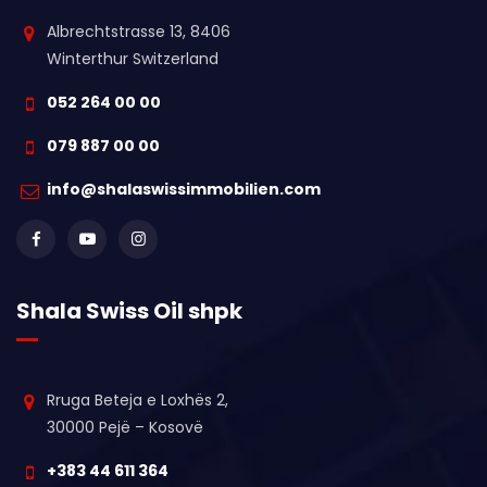
Albrechtstrasse 13, 8406
Winterthur Switzerland
052 264 00 00
079 887 00 00
info@shalaswissimmobilien.com
Shala Swiss Oil shpk
Rruga Beteja e Loxhës 2,
30000 Pejë – Kosovë
+383 44 611 364