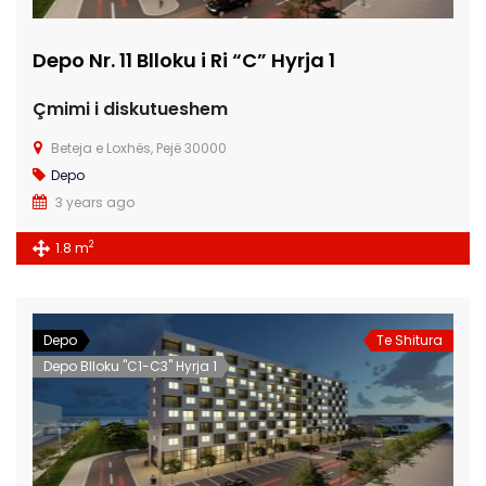
Depo Nr. 11 Blloku i Ri “C” Hyrja 1
Çmimi i diskutueshem
Beteja e Loxhës, Pejë 30000
Depo
3 years ago
2
1.8 m
Depo
Te Shitura
Depo Blloku "C1-C3" Hyrja 1