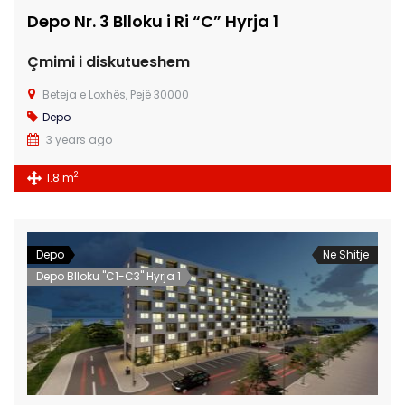
Depo Nr. 3 Blloku i Ri “C” Hyrja 1
Çmimi i diskutueshem
Beteja e Loxhës, Pejë 30000
Depo
3 years ago
2
1.8 m
Depo
Ne Shitje
Depo Blloku "C1-C3" Hyrja 1