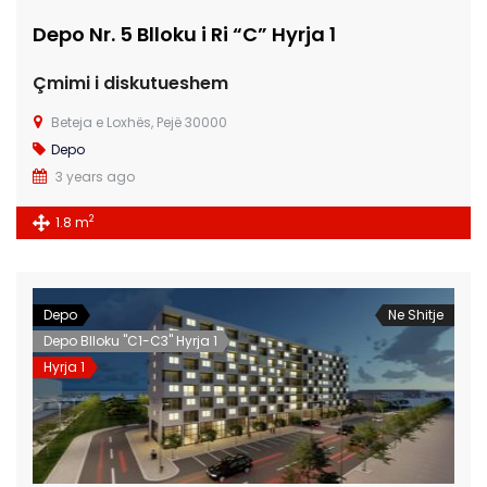
Depo Nr. 5 Blloku i Ri “C” Hyrja 1
Çmimi i diskutueshem
Beteja e Loxhës, Pejë 30000
Depo
3 years ago
2
1.8 m
Depo
Ne Shitje
Depo Blloku "C1-C3" Hyrja 1
Hyrja 1