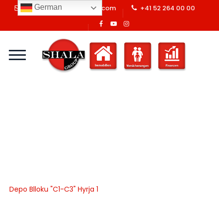
German
info@shalaswissgroup.com
+41 52 264 00 00
Pronat:
Depo Blloku "C1-
C3" Hyrja 1
Home
Shala Swiss Group GmbH
|
Properties
|
Depo
|
Depo Blloku "C1-C3" Hyrja 1