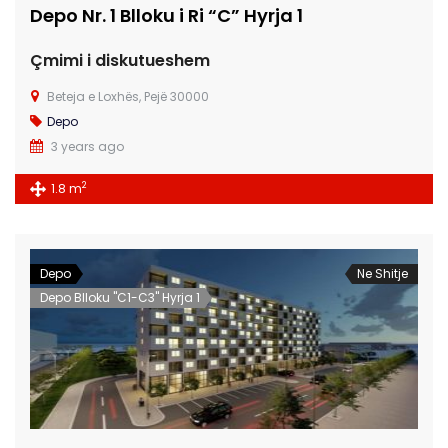
Depo Nr. 1 Blloku i Ri “C” Hyrja 1
Çmimi i diskutueshem
Beteja e Loxhës, Pejë 30000
Depo
3 years ago
2
1.8 m
Depo
Ne Shitje
Depo Blloku "C1-C3" Hyrja 1