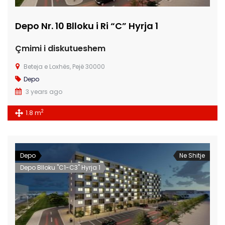
Depo Nr. 10 Blloku i Ri “C” Hyrja 1
Çmimi i diskutueshem
Beteja e Loxhës, Pejë 30000
Depo
3 years ago
2
1.8 m
Depo
Ne Shitje
Depo Blloku "C1-C3" Hyrja 1