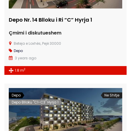
Depo Nr. 14 Blloku i Ri “C” Hyrja 1
Çmimi i diskutueshem
Beteja e Loxhës, Pejë 30000
Depo
3 years ago
2
1.8 m
Depo
Ne Shitje
Depo Blloku "C1-C3" Hyrja 1