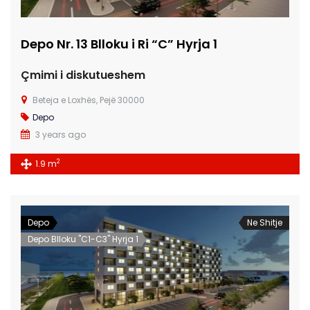
Depo Nr. 13 Blloku i Ri “C” Hyrja 1
Çmimi i diskutueshem
Beteja e Loxhës, Pejë 30000
Depo
3 years ago
2
1.9 m
Depo
Ne Shitje
Depo Blloku "C1-C3" Hyrja 1