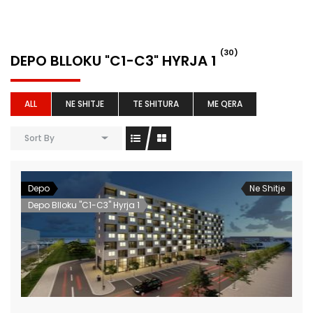
(30)
DEPO BLLOKU "C1-C3" HYRJA 1
ALL
NE SHITJE
TE SHITURA
ME QERA
Sort By
Depo
Ne Shitje
Depo Blloku "C1-C3" Hyrja 1