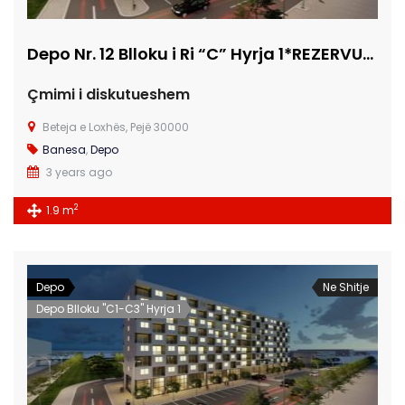
Depo Nr. 12 Blloku i Ri “C” Hyrja 1*REZERVUAR
Çmimi i diskutueshem
Beteja e Loxhës, Pejë 30000
Banesa
,
Depo
3 years ago
2
1.9 m
Depo
Ne Shitje
Depo Blloku "C1-C3" Hyrja 1