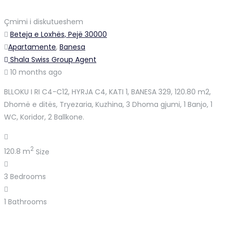
Çmimi i diskutueshem
Beteja e Loxhës, Pejë 30000
Apartamente
,
Banesa
Shala Swiss Group Agent
10 months ago
BLLOKU I RI C4-C12, HYRJA C4, KATI 1, BANESA 329, 120.80 m2,
Dhomë e ditës, Tryezaria, Kuzhina, 3 Dhoma gjumi, 1 Banjo, 1
WC, Koridor, 2 Ballkone.
2
120.8 m
Size
3
Bedrooms
1
Bathrooms