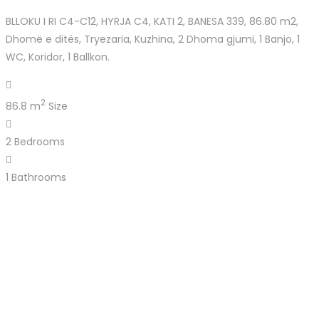
BLLOKU I RI C4-C12, HYRJA C4, KATI 2, BANESA 339, 86.80 m2,
Dhomë e ditës, Tryezaria, Kuzhina, 2 Dhoma gjumi, 1 Banjo, 1
WC, Koridor, 1 Ballkon.
2
86.8 m
Size
2
Bedrooms
1
Bathrooms