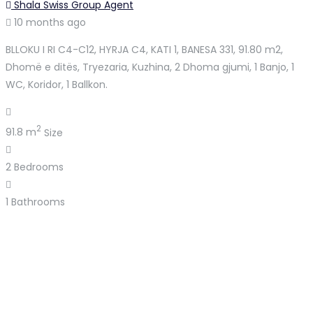
Shala Swiss Group Agent
10 months ago
BLLOKU I RI C4-C12, HYRJA C4, KATI 1, BANESA 331, 91.80 m2,
Dhomë e ditës, Tryezaria, Kuzhina, 2 Dhoma gjumi, 1 Banjo, 1
WC, Koridor, 1 Ballkon.
2
91.8 m
Size
2
Bedrooms
1
Bathrooms