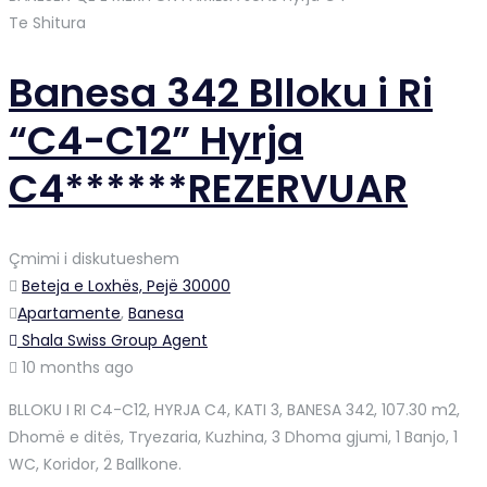
Te Shitura
Banesa 342 Blloku i Ri
“C4-C12” Hyrja
C4******REZERVUAR
Çmimi i diskutueshem
Beteja e Loxhës, Pejë 30000
Apartamente
,
Banesa
Shala Swiss Group Agent
10 months ago
BLLOKU I RI C4-C12, HYRJA C4, KATI 3, BANESA 342, 107.30 m2,
Dhomë e ditës, Tryezaria, Kuzhina, 3 Dhoma gjumi, 1 Banjo, 1
WC, Koridor, 2 Ballkone.