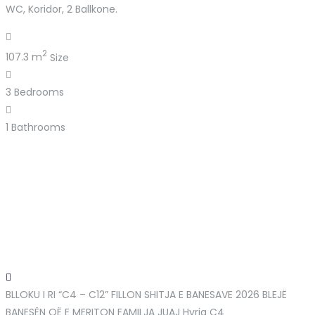
WC, Koridor, 2 Ballkone.
2
107.3 m
Size
3
Bedrooms
1
Bathrooms
BLLOKU I RI “C4 – C12” FILLON SHITJA E BANESAVE 2026 BLEJË
BANESËN QË E MERITON FAMILJA JUAJ
Hyrja C4