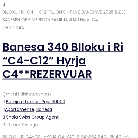
BLLOKU I RI “C4 – C12” FILLON SHITJA E BANESAVE 2026 BLEJË
BANESËN QË E MERITON FAMILJA JUAJ
Hyrja C4
Te Shitura
Banesa 340 Blloku i Ri
“C4-C12” Hyrja
C4**REZERVUAR
Çmimi i diskutueshem
Beteja e Loxhës, Pejë 30000
Apartamente
,
Banesa
Shala Swiss Group Agent
10 months ago
BLLOKU I RI C4-C12, HYRJA C4, KATI 2, BANESA 340, 125.40 m2,