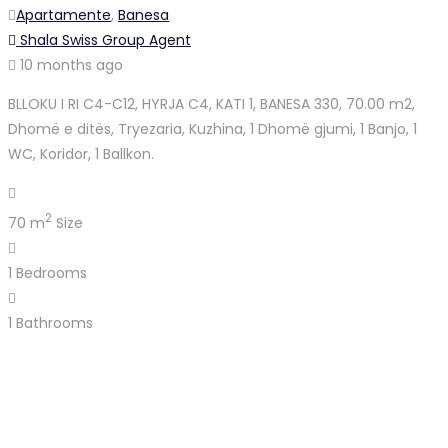
Apartamente
,
Banesa
Shala Swiss Group Agent
10 months ago
BLLOKU I RI C4-C12, HYRJA C4, KATI 1, BANESA 330, 70.00 m2,
Dhomë e ditës, Tryezaria, Kuzhina, 1 Dhomë gjumi, 1 Banjo, 1
WC, Koridor, 1 Ballkon.
2
70 m
Size
1
Bedrooms
1
Bathrooms