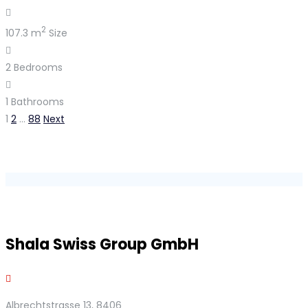
2
107.3 m
Size
2
Bedrooms
1
Bathrooms
1
2
…
88
Next
Shala Swiss Group GmbH
Albrechtstrasse 13, 8406