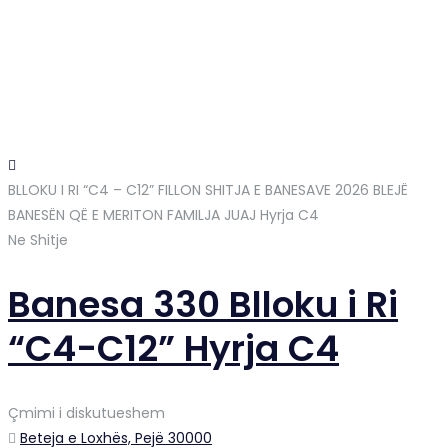
BLLOKU I RI “C4 – C12” FILLON SHITJA E BANESAVE 2026 BLEJË
BANESËN QË E MERITON FAMILJA JUAJ
Hyrja C4
Ne Shitje
Banesa 330 Blloku i Ri
“C4-C12” Hyrja C4
Çmimi i diskutueshem
Beteja e Loxhës, Pejë 30000