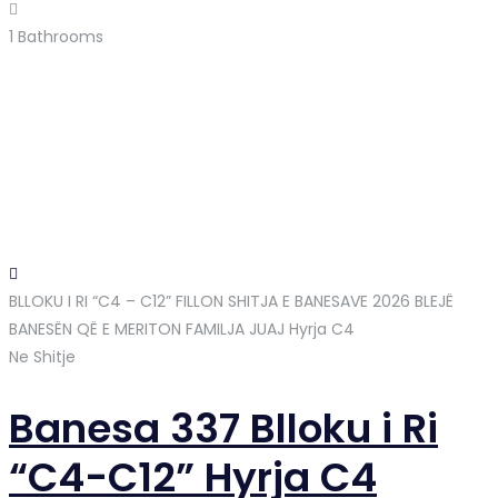
1
Bathrooms
BLLOKU I RI “C4 – C12” FILLON SHITJA E BANESAVE 2026 BLEJË
BANESËN QË E MERITON FAMILJA JUAJ
Hyrja C4
Ne Shitje
Banesa 337 Blloku i Ri
“C4-C12” Hyrja C4