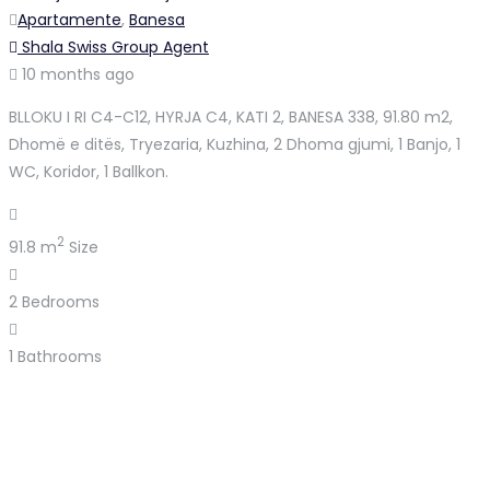
Apartamente
,
Banesa
Shala Swiss Group Agent
10 months ago
BLLOKU I RI C4-C12, HYRJA C4, KATI 2, BANESA 338, 91.80 m2,
Dhomë e ditës, Tryezaria, Kuzhina, 2 Dhoma gjumi, 1 Banjo, 1
WC, Koridor, 1 Ballkon.
2
91.8 m
Size
2
Bedrooms
1
Bathrooms