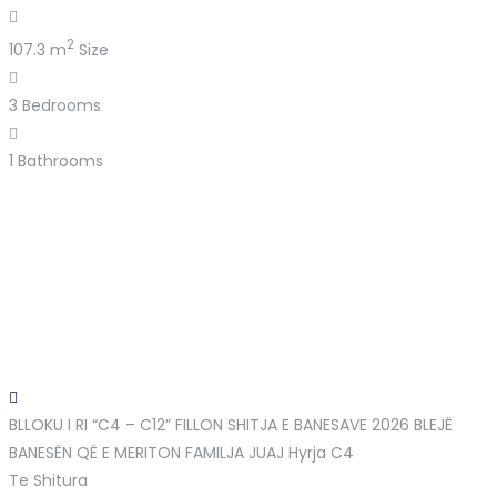
2
107.3 m
Size
3
Bedrooms
1
Bathrooms
BLLOKU I RI “C4 – C12” FILLON SHITJA E BANESAVE 2026 BLEJË
BANESËN QË E MERITON FAMILJA JUAJ
Hyrja C4
Te Shitura