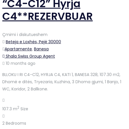
“C4-C12” Hyrja
C4**REZERVBUAR
Çmimi i diskutueshem
Beteja e Loxhës, Pejë 30000
Apartamente
,
Banesa
Shala Swiss Group Agent
10 months ago
BLLOKU I RI C4-C12, HYRJA C4, KATI 1, BANESA 328, 107.30 m2,
Dhomë e ditës, Tryezaria, Kuzhina, 3 Dhoma gjumi, 1 Banjo, 1
WC, Koridor, 2 Ballkone.
2
107.3 m
Size
2
Bedrooms