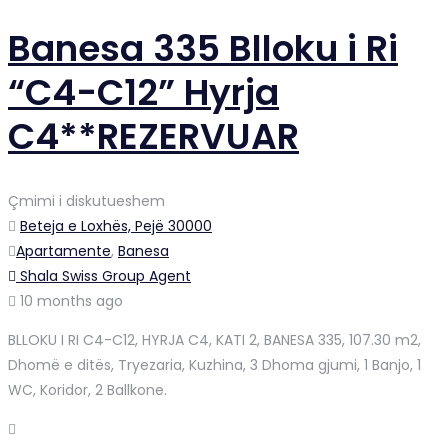
Banesa 335 Blloku i Ri
“C4-C12” Hyrja
C4**REZERVUAR
Çmimi i diskutueshem
Beteja e Loxhës, Pejë 30000
Apartamente
,
Banesa
Shala Swiss Group Agent
10 months ago
BLLOKU I RI C4-C12, HYRJA C4, KATI 2, BANESA 335, 107.30 m2,
Dhomë e ditës, Tryezaria, Kuzhina, 3 Dhoma gjumi, 1 Banjo, 1
WC, Koridor, 2 Ballkone.