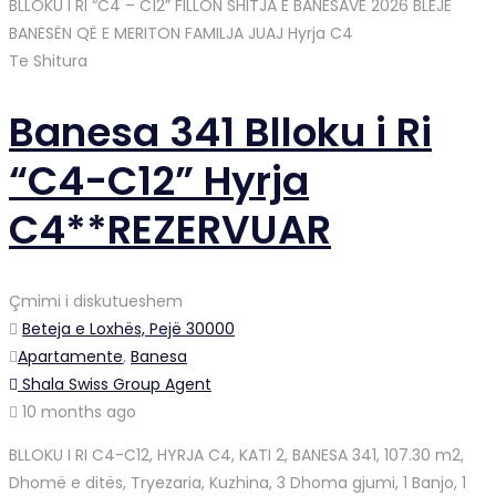
BLLOKU I RI “C4 – C12” FILLON SHITJA E BANESAVE 2026 BLEJË
BANESËN QË E MERITON FAMILJA JUAJ
Hyrja C4
Te Shitura
Banesa 341 Blloku i Ri
“C4-C12” Hyrja
C4**REZERVUAR
Çmimi i diskutueshem
Beteja e Loxhës, Pejë 30000
Apartamente
,
Banesa
Shala Swiss Group Agent
10 months ago
BLLOKU I RI C4-C12, HYRJA C4, KATI 2, BANESA 341, 107.30 m2,
Dhomë e ditës, Tryezaria, Kuzhina, 3 Dhoma gjumi, 1 Banjo, 1