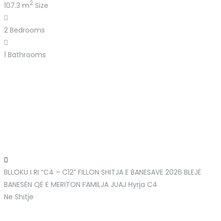
2
107.3 m
Size
2
Bedrooms
1
Bathrooms
BLLOKU I RI “C4 – C12” FILLON SHITJA E BANESAVE 2026 BLEJË
BANESËN QË E MERITON FAMILJA JUAJ
Hyrja C4
Ne Shitje