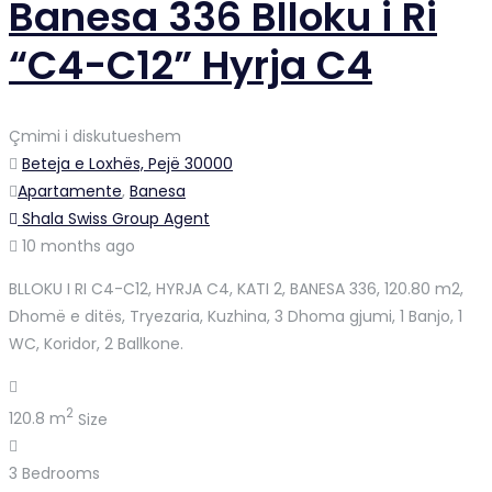
Banesa 336 Blloku i Ri
“C4-C12” Hyrja C4
Çmimi i diskutueshem
Beteja e Loxhës, Pejë 30000
Apartamente
,
Banesa
Shala Swiss Group Agent
10 months ago
BLLOKU I RI C4-C12, HYRJA C4, KATI 2, BANESA 336, 120.80 m2,
Dhomë e ditës, Tryezaria, Kuzhina, 3 Dhoma gjumi, 1 Banjo, 1
WC, Koridor, 2 Ballkone.
2
120.8 m
Size
3
Bedrooms