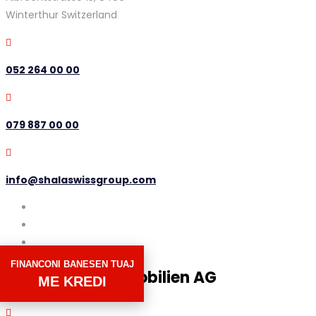
Winterthur Switzerland
052 264 00 00
079 887 00 00
info@shalaswissgroup.com
FINANCONI BANESEN TUAJ
Shala Swiss Immobilien AG
ME KREDI