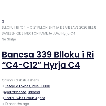
BLLOKU I RI “C4 – C12” FILLON SHITJA E BANESAVE 2026 BLEJË
BANESËN QË E MERITON FAMILJA JUAJ
Hyrja C4
Ne Shitje
Banesa 339 Blloku i Ri
“C4-C12” Hyrja C4
Çmimi i diskutueshem
Beteja e Loxhës, Pejë 30000
Apartamente
,
Banesa
Shala Swiss Group Agent
10 months ago