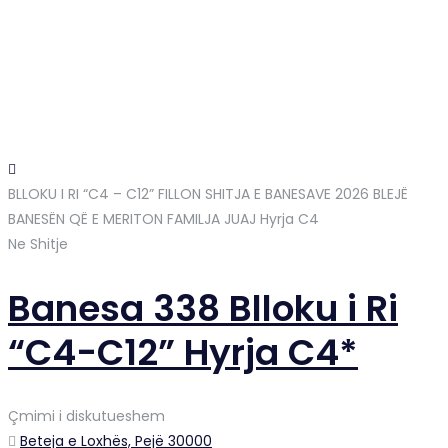
BLLOKU I RI “C4 – C12” FILLON SHITJA E BANESAVE 2026 BLEJË
BANESËN QË E MERITON FAMILJA JUAJ
Hyrja C4
Ne Shitje
Banesa 338 Blloku i Ri
“C4-C12” Hyrja C4*
Çmimi i diskutueshem
Beteja e Loxhës, Pejë 30000