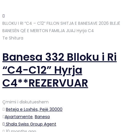
BLLOKU I RI “C4 – C12” FILLON SHITJA E BANESAVE 2026 BLEJË
BANESËN QË E MERITON FAMILJA JUAJ
Hyrja C4
Te Shitura
Banesa 332 Blloku i Ri
“C4-C12” Hyrja
C4**REZERVUAR
Çmimi i diskutueshem
Beteja e Loxhës, Pejë 30000
Apartamente
,
Banesa
Shala Swiss Group Agent
10 months ago