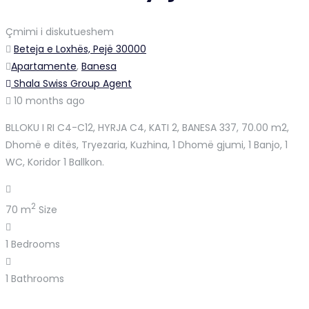
Çmimi i diskutueshem
Beteja e Loxhës, Pejë 30000
Apartamente
,
Banesa
Shala Swiss Group Agent
10 months ago
BLLOKU I RI C4-C12, HYRJA C4, KATI 2, BANESA 337, 70.00 m2,
Dhomë e ditës, Tryezaria, Kuzhina, 1 Dhomë gjumi, 1 Banjo, 1
WC, Koridor 1 Ballkon.
2
70 m
Size
1
Bedrooms
1
Bathrooms