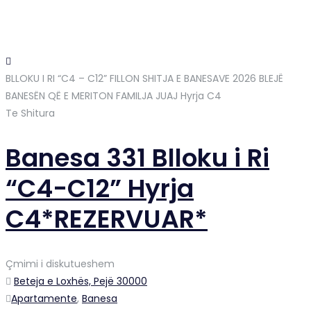
BLLOKU I RI “C4 – C12” FILLON SHITJA E BANESAVE 2026 BLEJË
BANESËN QË E MERITON FAMILJA JUAJ
Hyrja C4
Te Shitura
Banesa 331 Blloku i Ri
“C4-C12” Hyrja
C4*REZERVUAR*
Çmimi i diskutueshem
Beteja e Loxhës, Pejë 30000
Apartamente
,
Banesa