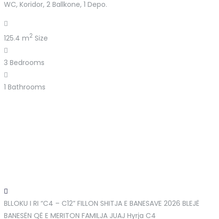
WC, Koridor, 2 Ballkone, 1 Depo.
2
125.4 m
Size
3
Bedrooms
1
Bathrooms
BLLOKU I RI “C4 – C12” FILLON SHITJA E BANESAVE 2026 BLEJË
BANESËN QË E MERITON FAMILJA JUAJ
Hyrja C4