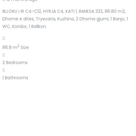
BLLOKU I RI C4-C12, HYRJA C4, KATI 1, BANESA 332, 86.80 m2,
Dhomë e ditës, Tryezaria, Kuzhina, 2 Dhoma gjumi, 1 Banjo, 1
WC, Koridor, 1 Ballkon.
2
86.8 m
Size
2
Bedrooms
1
Bathrooms