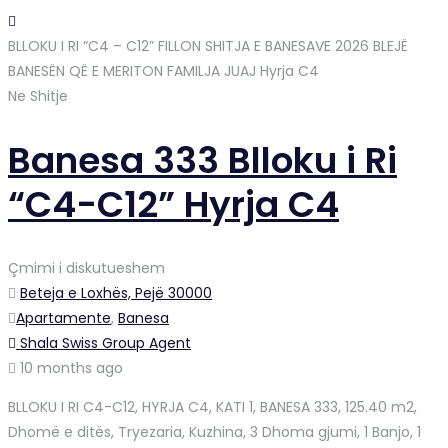
BLLOKU I RI “C4 – C12” FILLON SHITJA E BANESAVE 2026 BLEJË
BANESËN QË E MERITON FAMILJA JUAJ
Hyrja C4
Ne Shitje
Banesa 333 Blloku i Ri
“C4-C12” Hyrja C4
Çmimi i diskutueshem
Beteja e Loxhës, Pejë 30000
Apartamente
,
Banesa
Shala Swiss Group Agent
10 months ago
BLLOKU I RI C4-C12, HYRJA C4, KATI 1, BANESA 333, 125.40 m2,
Dhomë e ditës, Tryezaria, Kuzhina, 3 Dhoma gjumi, 1 Banjo, 1