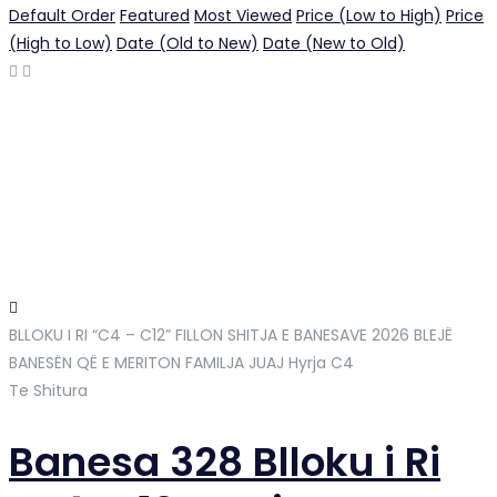
Default Order
Featured
Most Viewed
Price (Low to High)
Price
(High to Low)
Date (Old to New)
Date (New to Old)
BLLOKU I RI “C4 – C12” FILLON SHITJA E BANESAVE 2026 BLEJË
BANESËN QË E MERITON FAMILJA JUAJ
Hyrja C4
Te Shitura
Banesa 328 Blloku i Ri