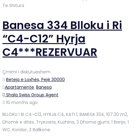
Te Shitura
Banesa 334 Blloku i Ri
“C4-C12” Hyrja
C4***REZERVUAR
Çmimi i diskutueshem
Beteja e Loxhës, Pejë 30000
Apartamente
,
Banesa
Shala Swiss Group Agent
10 months ago
BLLOKU I RI C4-C12, HYRJA C4, KATI 1, BANESA 334, 107.30 m2,
Dhomë e ditës, Tryezaria, Kuzhina, 3 Dhoma gjumi, 1 Banjo, 1
WC, Koridor, 2 Ballkone.