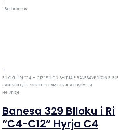
1
Bathrooms
BLLOKU I RI “C4 – C12” FILLON SHITJA E BANESAVE 2026 BLEJË
BANESËN QË E MERITON FAMILJA JUAJ
Hyrja C4
Ne Shitje
Banesa 329 Blloku i Ri
“C4-C12” Hyrja C4