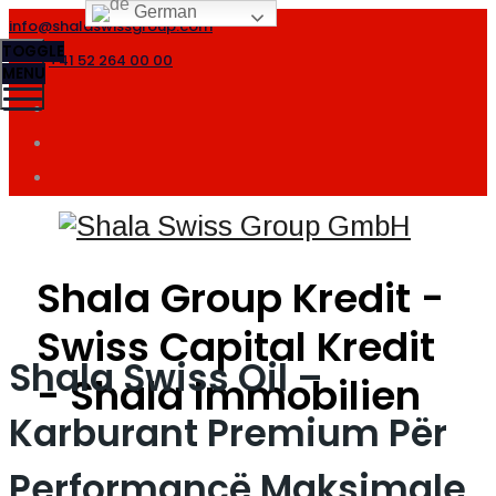
German
info@shalaswissgroup.com
TOGGLE
+41 52 264 00 00
MENU
Shala Group Kredit -
Swiss Capital Kredit
Shala Swiss Oil –
- Shala Immobilien
Karburant Premium Për
Performancë Maksimale