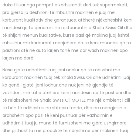
duke filluar nga pompat e karburantit deri tek supermaketi,
pra gjersa ju dëshironi të mbushni makinën e juaj me
karburant kualitativ dhe garantues, atëherë njëkohësisht keni
mundësi që të qëndroni në restaurantin e Shala Swiss Oil dhe
të shijoni menun kualitative, kurse pasi që makina juaj është
mbushur me karburant menjeherë do të keni mundësi që ta
pastroni atë në auto larjen tonë me car wash makineri apo
larjen me dorë.
Nëse gjatë udhëtimit tuaj jeni ndalur që të mbushni me
karburant makinën tuaj tek Shala Swiss Oil dhe udhëtimi juaj
ka qenë i gjatë, jeni lodhur dhe nuk jeni në gjendje të
vazhdoni më tutje atëherë keni mundësin që të pushoni dhe
të relaksoheni në Shala Swiss Oil MOTEL me një ambient i cili
të bën të ndihesh si në shtëpin tënde, dhe në mëngjesin e
ardhshëm apo pasi të keni pushuar për vazhdimin e
udhëtimit tuaj ju mund të furnizoheni me gjëra ushqimore
dhe gjithashtu me produkte të ndryshme për makinën tuaj