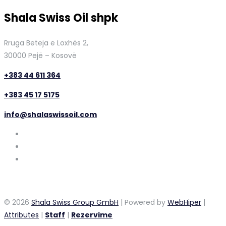
Shala Swiss Oil shpk
Rruga Beteja e Loxhës 2,
30000 Pejë – Kosovë
+383 44 611 364
+383 45 17 5175
info@shalaswissoil.com
© 2026
Shala Swiss Group GmbH
| Powered by
WebHiper
|
Attributes
|
Staff
|
Rezervime