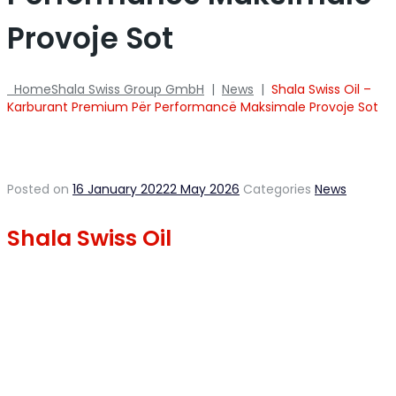
Provoje Sot
Home
Shala Swiss Group GmbH
|
News
|
Shala Swiss Oil –
Karburant Premium Për Performancë Maksimale Provoje Sot
Posted on
16 January 2022
2 May 2026
Categories
News
Shala Swiss Oil